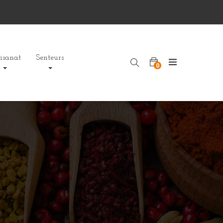
isanat
Senteurs
0