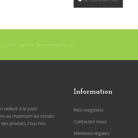
SE CONNECTER
Information
veillant à la juste
Nos magasins
ons au maximum les circuits
Contactez nous
ur des produits.Tous nos
Mentions légales