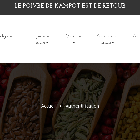
LE POIVRE DE KAMPOT EST DE RETOUR
dge et
Epices et
Vanille
Arts de la
Art
sucre
table
Accueil
>
Authentification